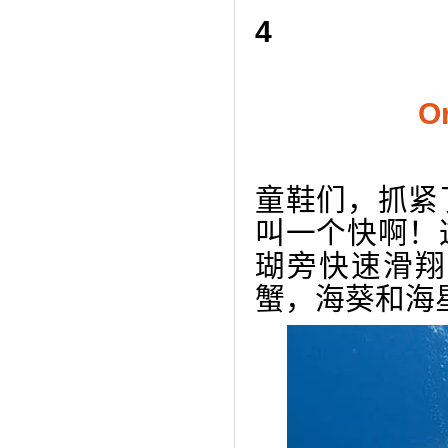
4
O
童鞋们，抓紧
叫一个快啊！
瑚旁快速滑翔
蟹，海葵和海