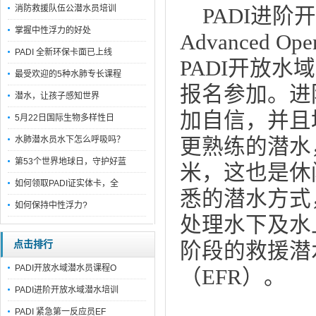
消防救援队伍公潜水员培训
PADI进阶
掌握中性浮力的好处
Advanced O
PADI 全新环保卡面已上线
PADI开放
最受欢迎的5种水肺专长课程
报名参加。进
潜水，让孩子感知世界
加自信，并且
5月22日国际生物多样性日
水肺潜水员水下怎么呼吸吗？
更熟练的潜水
第53个世界地球日，守护好蓝
米，这也是休
如何领取PADI证实体卡，全
悉的潜水方式
如何保持中性浮力?
处理水下及水
点击排行
阶段的救援潜
PADI开放水域潜水员课程O
（EFR）。
PADI进阶开放水域潜水培训
PADI 紧急第一反应员EF