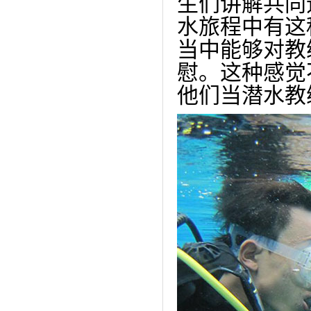
生们讲解
共同
水旅程中有这
当中能够对
教
慰。
这种感觉
他们当
潜水教