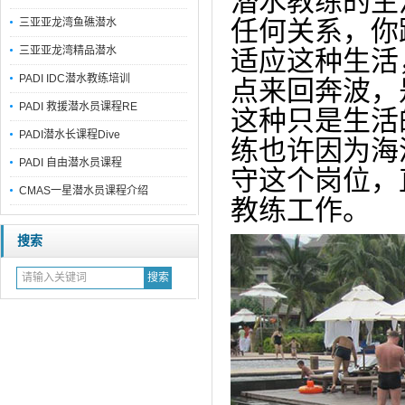
潜水教练的生
任何关系，你
三亚亚龙湾鱼礁潜水
三亚亚龙湾精品潜水
适应这种生活
PADI IDC潜水教练培训
点来回奔波，
PADI 救援潜水员课程RE
这种只是生活
PADI潜水长课程Dive
练也许因为海
PADI 自由潜水员课程
守这个岗位，
CMAS一星潜水员课程介绍
教练工作。
搜索