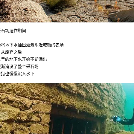
采石场运作期间
会将地下水抽出灌溉附近城镇的农场
自从废弃之后
这里的地下水开始不断涌出
逐渐淹没了整个采石场
监狱也慢慢沉入水下