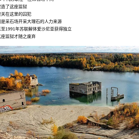
建造了这座监狱
被关在这里的囚犯
则是采石场开采大理石的人力来源
直至1991年苏联解体爱沙尼亚获得独立
这座监狱才随之废弃