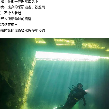
莫过于在那平静的水面之下
牢房、废弃的采矿设备、铁丝网
无一不令人着迷
曾经人所活动过的痕迹
都冻结在这里
随着时光的流逝被水慢慢地侵蚀