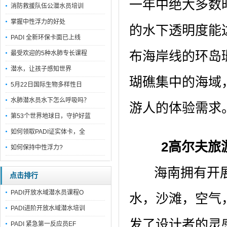
一年中绝大多数
消防救援队伍公潜水员培训
掌握中性浮力的好处
的水下透明度能
PADI 全新环保卡面已上线
布海岸线的环岛
最受欢迎的5种水肺专长课程
潜水，让孩子感知世界
瑚礁集中的海域
5月22日国际生物多样性日
水肺潜水员水下怎么呼吸吗？
游人的体验需求
第53个世界地球日，守护好蓝
如何领取PADI证实体卡，全
2高尔夫旅
如何保持中性浮力?
海南拥有开展
点击排行
PADI开放水域潜水员课程O
水，沙滩，空气
PADI进阶开放水域潜水培训
发了设计者的灵
PADI 紧急第一反应员EF