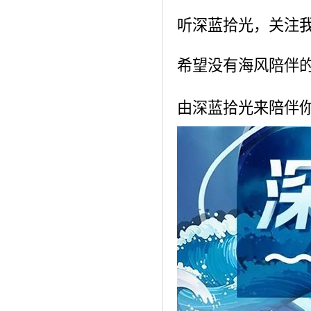
听深蓝拾光，关注
希望没有海风陪伴
由深蓝拾光来陪伴