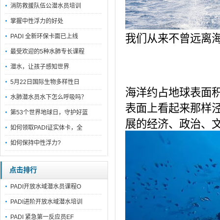
消防救援队伍公潜水员培训
掌握中性浮力的好处
我们从来不曾远离
PADI 全新环保卡面已上线
最受欢迎的5种水肺专长课程
潜水，让孩子感知世界
5月22日国际生物多样性日
海洋约占地球表面积
水肺潜水员水下怎么呼吸吗？
表面上看起来那样
第53个世界地球日，守护好蓝
展的经济、政治、
如何领取PADI证实体卡，全
如何保持中性浮力?
点击排行
PADI开放水域潜水员课程O
PADI进阶开放水域潜水培训
PADI 紧急第一反应员EF